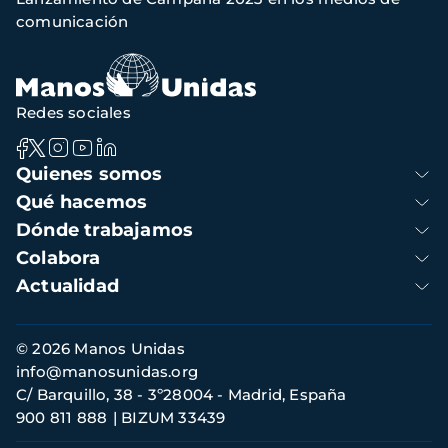
navegación
comunicación
Redes sociales
Navegación
Quienes somos
principal
Qué hacemos
Dónde trabajamos
Colabora
Actualidad
Información
© 2026 Manos Unidas
de
info@manosunidas.org
contacto
C/ Barquillo, 38 - 3º28004 - Madrid, España
900 811 888
BIZUM 33439