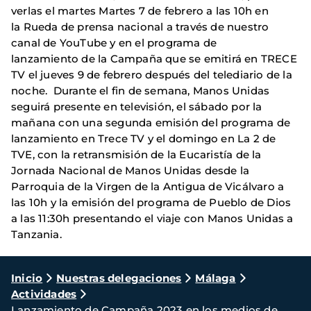
verlas el martes Martes 7 de febrero a las 10h en
la Rueda de prensa nacional a través de nuestro
canal de YouTube y en el programa de
lanzamiento de la Campaña que se emitirá en TRECE
TV el jueves 9 de febrero después del telediario de la
noche. Durante el fin de semana, Manos Unidas
seguirá presente en televisión, el sábado por la
mañana con una segunda emisión del programa de
lanzamiento en Trece TV y el domingo en La 2 de
TVE, con la retransmisión de la Eucaristía de la
Jornada Nacional de Manos Unidas desde la
Parroquia de la Virgen de la Antigua de Vicálvaro a
las 10h y la emisión del programa de Pueblo de Dios
a las 11:30h presentando el viaje con Manos Unidas a
Tanzania.
Ruta
Inicio
Nuestras delegaciones
Málaga
Actividades
de
Lanzamiento de Campaña 2023 en los medios de