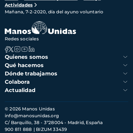
Actividades
de
Mañana, 7-2-2020, día del ayuno voluntario
navegación
Redes sociales
Navegación
Quienes somos
principal
Qué hacemos
Dónde trabajamos
Colabora
Actualidad
Información
© 2026 Manos Unidas
de
info@manosunidas.org
contacto
C/ Barquillo, 38 - 3º28004 - Madrid, España
900 811 888
BIZUM 33439