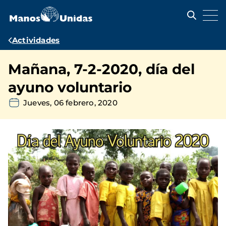
Pasar
al
contenido
principal
Ruta
Actividades
de
Mañana, 7-2-2020, día del
navegación
ayuno voluntario
Jueves, 06 febrero, 2020