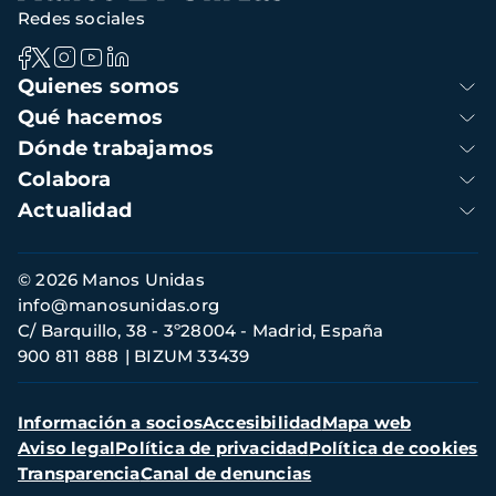
Redes sociales
Navegación
Quienes somos
principal
Qué hacemos
Dónde trabajamos
Colabora
Actualidad
Información
© 2026 Manos Unidas
de
info@manosunidas.org
contacto
C/ Barquillo, 38 - 3º28004 - Madrid, España
900 811 888
BIZUM 33439
Menú
Información a socios
Accesibilidad
Mapa web
secundario
Aviso legal
Política de privacidad
Política de cookies
Transparencia
Canal de denuncias