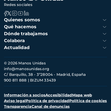
Redes sociales
Navegación
Quienes somos
principal
Qué hacemos
Dónde trabajamos
Colabora
Actualidad
Información
© 2026 Manos Unidas
de
info@manosunidas.org
contacto
C/ Barquillo, 38 - 3º28004 - Madrid, España
900 811 888
BIZUM 33439
Menú
Información a socios
Accesibilidad
Mapa web
secundario
Aviso legal
Política de privacidad
Política de cookies
Transparencia
Canal de denuncias