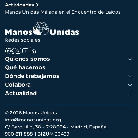
Actividades
de
Manos Unidas Málaga en el Encuentro de Laicos
navegación
Redes sociales
Navegación
Quienes somos
principal
Qué hacemos
Dónde trabajamos
Colabora
Actualidad
Información
© 2026 Manos Unidas
de
info@manosunidas.org
contacto
C/ Barquillo, 38 - 3º28004 - Madrid, España
900 811 888
BIZUM 33439