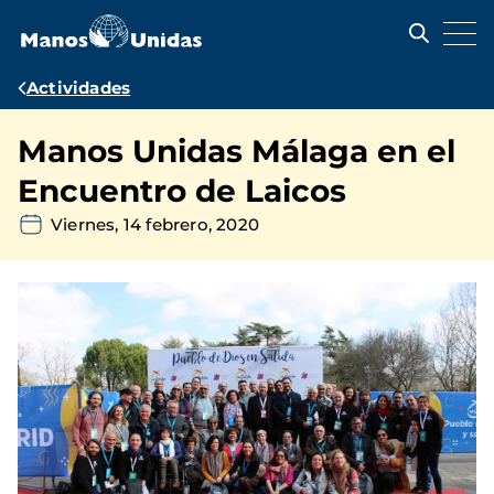
Pasar
al
contenido
principal
Ruta
Actividades
de
Manos Unidas Málaga en el
navegación
Encuentro de Laicos
Viernes, 14 febrero, 2020