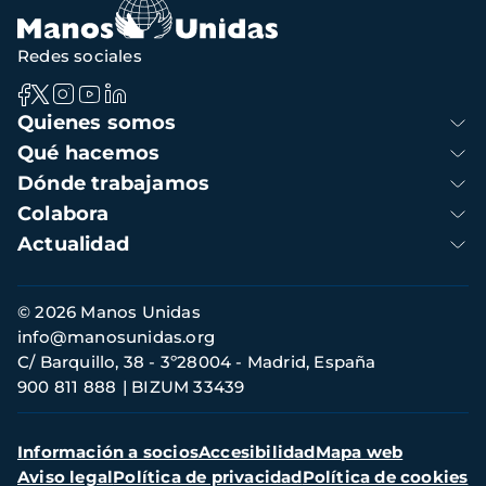
Redes sociales
Navegación
Quienes somos
principal
Qué hacemos
Dónde trabajamos
Colabora
Actualidad
Información
© 2026 Manos Unidas
de
info@manosunidas.org
contacto
C/ Barquillo, 38 - 3º28004 - Madrid, España
900 811 888
BIZUM 33439
Menú
Información a socios
Accesibilidad
Mapa web
secundario
Aviso legal
Política de privacidad
Política de cookies