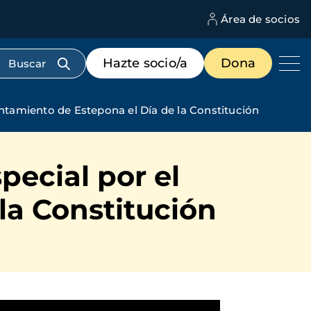
Área de socios
M
d
c
Menú
Hazte socio/a
Dona
d
de
us
destacados
cabecera
tamiento de Estepona el Día de la Constitución
ecial por el
la Constitución