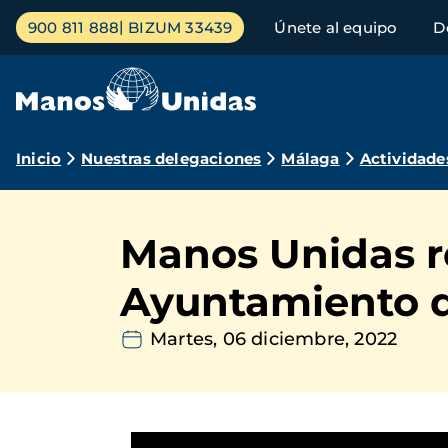
Pasar
Menú
900 811 888
BIZUM 33439
Únete al equipo
D
al
principal
contenido
principal
Ruta
Inicio
Nuestras delegaciones
Málaga
Actividade
de
navegación
Manos Unidas r
Ayuntamiento de
Martes, 06 diciembre, 2022