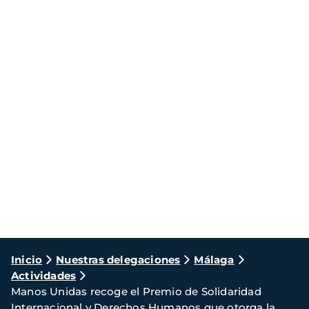
Ruta
Inicio
Nuestras delegaciones
Málaga
Actividades
de
Manos Unidas recoge el Premio de Solidaridad
navegación
Internacional y Derechos Humanos que otorga la