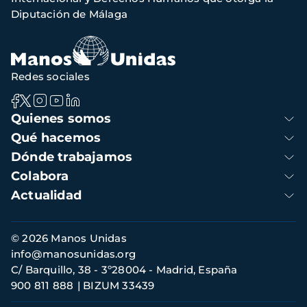
Diputación de Málaga
Redes sociales
Navegación
Quienes somos
principal
Qué hacemos
Dónde trabajamos
Colabora
Actualidad
Información
© 2026 Manos Unidas
de
info@manosunidas.org
contacto
C/ Barquillo, 38 - 3º28004 - Madrid, España
900 811 888
BIZUM 33439