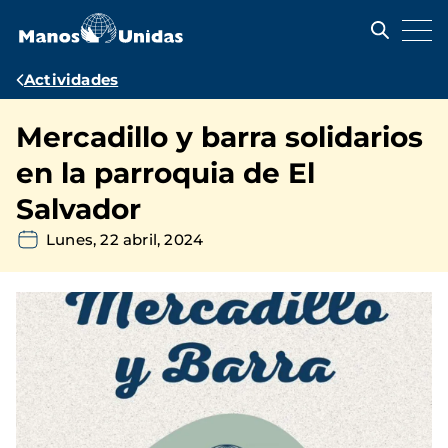
Pasar
al
contenido
principal
Ruta
Actividades
de
Mercadillo y barra solidarios
navegación
en la parroquia de El
Salvador
Lunes, 22 abril, 2024