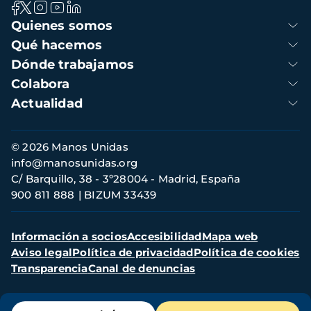
Navegación
Quienes somos
principal
Qué hacemos
Dónde trabajamos
Colabora
Actualidad
Información
© 2026 Manos Unidas
de
info@manosunidas.org
contacto
C/ Barquillo, 38 - 3º28004 - Madrid, España
900 811 888
BIZUM 33439
Menú
Información a socios
Accesibilidad
Mapa web
secundario
Aviso legal
Política de privacidad
Política de cookies
Transparencia
Canal de denuncias
Menú