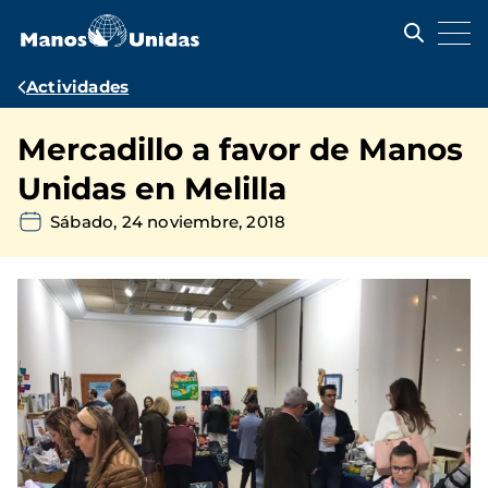
Pasar
al
contenido
principal
Ruta
Actividades
de
Mercadillo a favor de Manos
navegación
Unidas en Melilla
Sábado, 24 noviembre, 2018