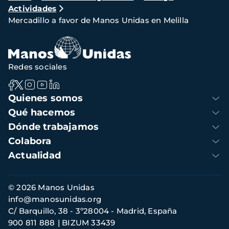
Actividades
de
Mercadillo a favor de Manos Unidas en Melilla
navegación
Redes sociales
Navegación
Quienes somos
principal
Qué hacemos
Dónde trabajamos
Colabora
Actualidad
Información
© 2026 Manos Unidas
de
info@manosunidas.org
contacto
C/ Barquillo, 38 - 3º28004 - Madrid, España
900 811 888
BIZUM 33439