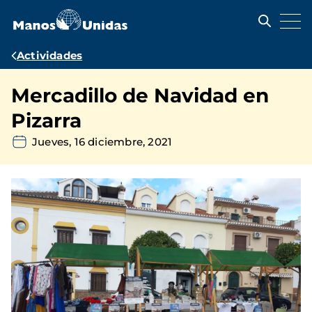
Pasar
al
contenido
principal
Ruta
Actividades
de
Mercadillo de Navidad en
navegación
Pizarra
Jueves, 16 diciembre, 2021