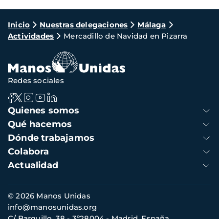
Ruta
Inicio
Nuestras delegaciones
Málaga
Actividades
Mercadillo de Navidad en Pizarra
de
navegación
Redes sociales
Navegación
Quienes somos
principal
Qué hacemos
Dónde trabajamos
Colabora
Actualidad
Información
© 2026 Manos Unidas
de
info@manosunidas.org
contacto
C/ Barquillo, 38 - 3º28004 - Madrid, España