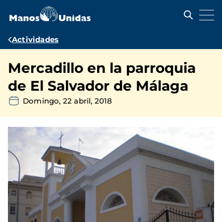
Pasar
al
contenido
principal
Ruta
Actividades
de
Mercadillo en la parroquia
navegación
de El Salvador de Málaga
Domingo, 22 abril, 2018