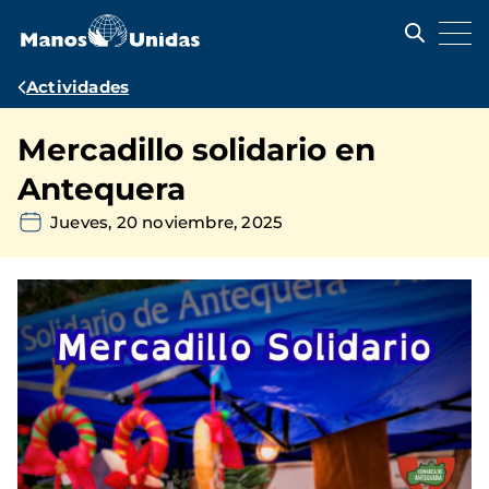
Pasar
al
contenido
principal
Ruta
Actividades
de
Mercadillo solidario en
navegación
Antequera
Jueves, 20 noviembre, 2025