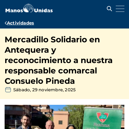
Pasar
al
contenido
principal
Ruta
Actividades
de
Mercadillo Solidario en
navegación
Antequera y
reconocimiento a nuestra
responsable comarcal
Consuelo Pineda
Sábado, 29 noviembre, 2025