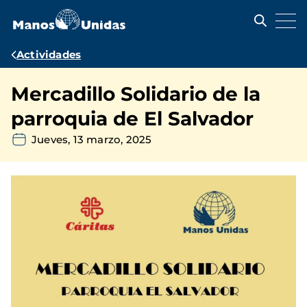
Pasar
al
contenido
principal
Ruta
Actividades
de
Mercadillo Solidario de la
navegación
parroquia de El Salvador
Jueves, 13 marzo, 2025