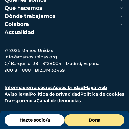
principal
Qué hacemos
Dónde trabajamos
Colabora
Actualidad
Información
© 2026 Manos Unidas
de
info@manosunidas.org
contacto
C/ Barquillo, 38 - 3º28004 - Madrid, España
900 811 888
BIZUM 33439
Menú
Información a socios
Accesibilidad
Mapa web
secundario
Aviso legal
Política de privacidad
Política de cookies
Transparencia
Canal de denuncias
Menú
Hazte socio/a
Dona
de
destacados