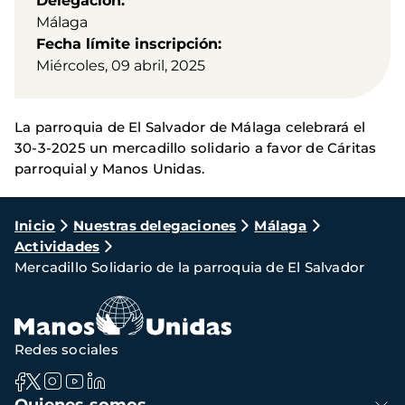
Delegación
Málaga
Fecha límite inscripción
Miércoles, 09 abril, 2025
La parroquia de El Salvador de Málaga celebrará el
30-3-2025 un mercadillo solidario a favor de Cáritas
parroquial y Manos Unidas.
Ruta
Inicio
Nuestras delegaciones
Málaga
Actividades
de
Mercadillo Solidario de la parroquia de El Salvador
navegación
Redes sociales
Navegación
Quienes somos