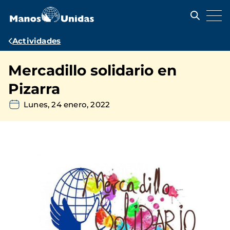
Pasar
al
contenido
principal
Ruta
Actividades
de
Mercadillo solidario en
navegación
Pizarra
Lunes, 24 enero, 2022