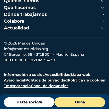
Quienes somos
principal
Qué hacemos
Dónde trabajamos
Colabora
Actualidad
Información
© 2026 Manos Unidas
de
info@manosunidas.org
contacto
C/ Barquillo, 38 - 3º28004 - Madrid, España
900 811 888
BIZUM 33439
Menú
Información a socios
Accesibilidad
Mapa web
secundario
Aviso legal
Política de privacidad
Política de cookies
Transparencia
Canal de denuncias
Menú
Hazte socio/a
Dona
de
destacados