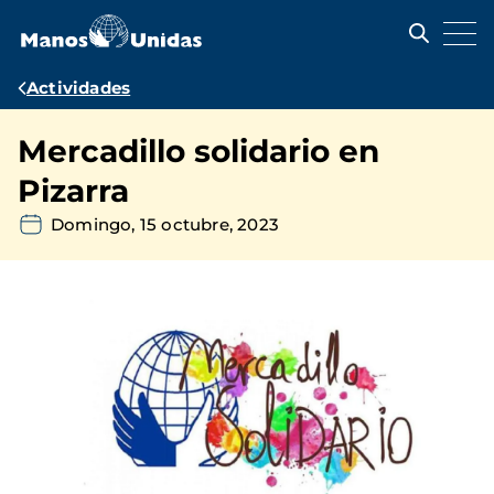
Pasar
al
contenido
principal
Ruta
Actividades
de
Mercadillo solidario en
navegación
Pizarra
Domingo, 15 octubre, 2023