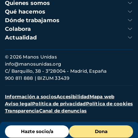
Navegación
Quienes somos
principal
Qué hacemos
Dónde trabajamos
Colabora
Actualidad
Información
© 2026 Manos Unidas
de
info@manosunidas.org
contacto
C/ Barquillo, 38 - 3º28004 - Madrid, España
900 811 888
BIZUM 33439
Menú
Información a socios
Accesibilidad
Mapa web
secundario
Aviso legal
Política de privacidad
Política de cookies
Transparencia
Canal de denuncias
Menú
Hazte socio/a
Dona
de