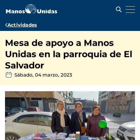
Pasar
al
contenido
principal
Ruta
Actividades
de
Mesa de apoyo a Manos
navegación
Unidas en la parroquia de El
Salvador
Sábado, 04 marzo, 2023