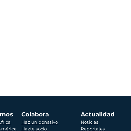
amos
Colabora
Actualidad
frica
Haz un donativo
Noticias
 América
Hazte socio
Reportajes