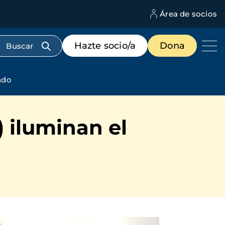
Área de socios
M
d
c
Menú
Hazte socio/a
Dona
d
de
us
destacados
cabecera
ndo
iluminan el