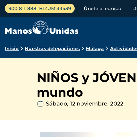
Pasar
Menú
900 811 888
BIZUM 33439
Únete al equipo
D
al
principal
contenido
principal
Ruta
Inicio
Nuestras delegaciones
Málaga
Actividade
de
navegación
NIÑOS y JÓVENE
mundo
Sábado, 12 noviembre, 2022