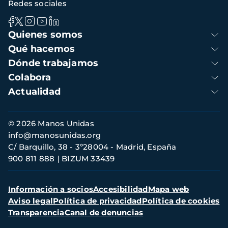
Redes sociales
Navegación
Quienes somos
principal
Qué hacemos
Dónde trabajamos
Colabora
Actualidad
Información
© 2026 Manos Unidas
de
info@manosunidas.org
contacto
C/ Barquillo, 38 - 3º28004 - Madrid, España
900 811 888
BIZUM 33439
Menú
Información a socios
Accesibilidad
Mapa web
secundario
Aviso legal
Política de privacidad
Política de cookies
Transparencia
Canal de denuncias