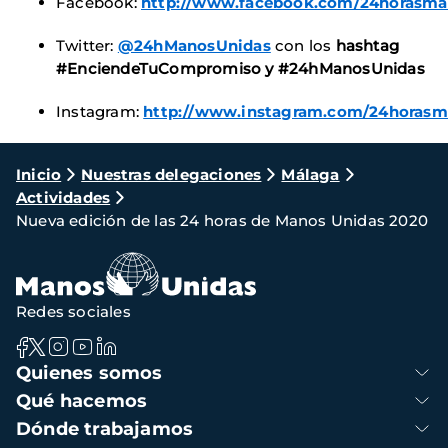
Facebook:
http://www.facebook.com/24horasma
Twitter:
@24hManosUnidas
con los
hashtag
#EnciendeTuCompromiso y #24hManosUnidas
Instagram:
http://www.instagram.com/24horasm
Ruta
Inicio
Nuestras delegaciones
Málaga
Actividades
de
Nueva edición de las 24 horas de Manos Unidas 2020
navegación
Redes sociales
Navegación
Quienes somos
principal
Qué hacemos
Dónde trabajamos