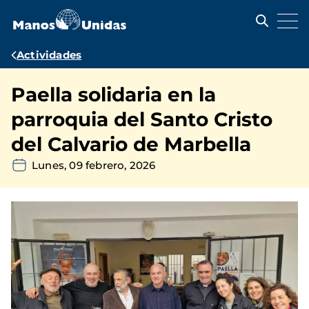
Pasar
al
contenido
principal
Ruta
Actividades
de
Paella solidaria en la
navegación
parroquia del Santo Cristo
del Calvario de Marbella
Lunes, 09 febrero, 2026