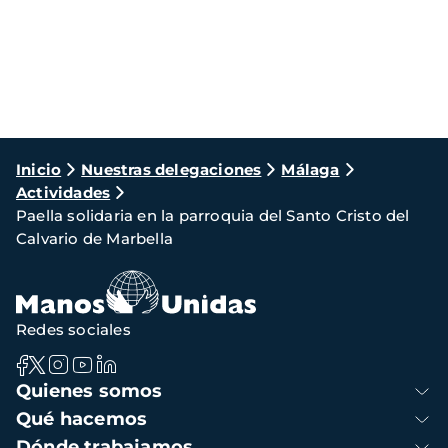
Ruta
Inicio
Nuestras delegaciones
Málaga
Actividades
de
Paella solidaria en la parroquia del Santo Cristo del
navegación
Calvario de Marbella
Redes sociales
Navegación
Quienes somos
principal
Qué hacemos
Dónde trabajamos