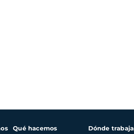
mos
Qué hacemos
Dónde trabaj