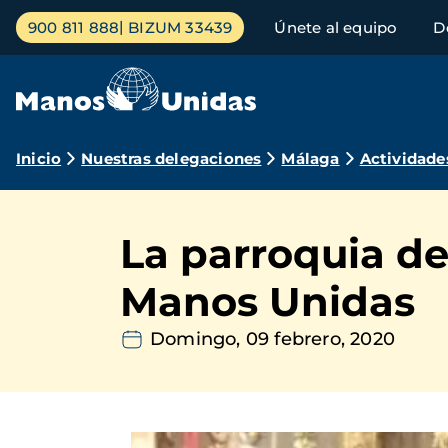
Pasar
Menú
900 811 888
BIZUM 33439
Únete al equipo
D
al
principal
contenido
principal
Ruta
Inicio
Nuestras delegaciones
Málaga
Actividade
de
navegación
La parroquia de
Manos Unidas
Domingo, 09 febrero, 2020