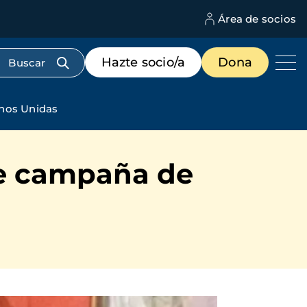
Área de socios
M
d
c
Menú
Hazte socio/a
Dona
d
de
us
destacados
cabecera
anos Unidas
 de campaña de