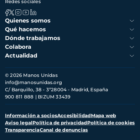
Redes sociales
Navegación
Quienes somos
principal
Qué hacemos
Dónde trabajamos
Colabora
Actualidad
Información
© 2026 Manos Unidas
de
info@manosunidas.org
contacto
C/ Barquillo, 38 - 3º28004 - Madrid, España
900 811 888
BIZUM 33439
Menú
Información a socios
Accesibilidad
Mapa web
secundario
Aviso legal
Política de privacidad
Política de cookies
Transparencia
Canal de denuncias