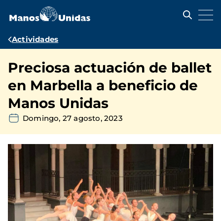
Pasar
al
contenido
principal
Ruta
Actividades
de
Preciosa actuación de ballet
navegación
en Marbella a beneficio de
Manos Unidas
Domingo, 27 agosto, 2023