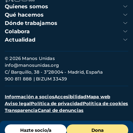
Navegación
Quienes somos
principal
Qué hacemos
Dónde trabajamos
Colabora
Actualidad
Información
© 2026 Manos Unidas
de
info@manosunidas.org
contacto
C/ Barquillo, 38 - 3º28004 - Madrid, España
900 811 888
BIZUM 33439
Menú
Información a socios
Accesibilidad
Mapa web
secundario
Aviso legal
Política de privacidad
Política de cookies
Transparencia
Canal de denuncias
Menú
Hazte socio/a
Dona
de