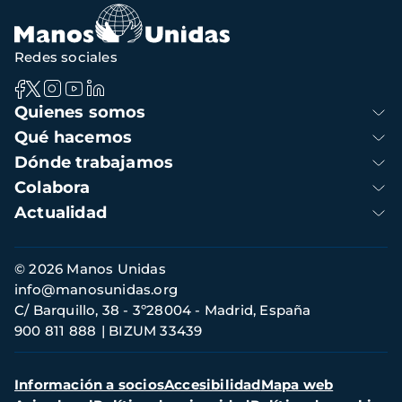
Redes sociales
Navegación
Quienes somos
principal
Qué hacemos
Dónde trabajamos
Colabora
Actualidad
Información
© 2026 Manos Unidas
de
info@manosunidas.org
contacto
C/ Barquillo, 38 - 3º28004 - Madrid, España
900 811 888
BIZUM 33439
Menú
Información a socios
Accesibilidad
Mapa web
secundario