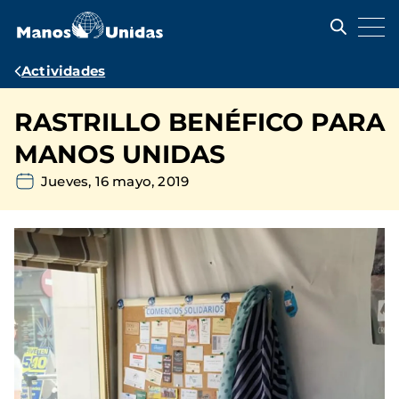
Pasar
al
contenido
principal
Ruta
Actividades
de
RASTRILLO BENÉFICO PARA
navegación
MANOS UNIDAS
Jueves, 16 mayo, 2019