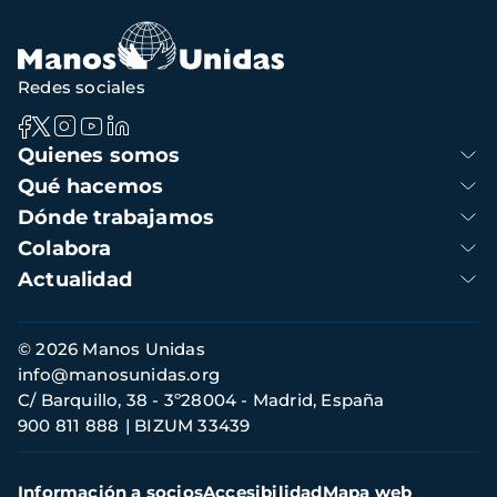
Redes sociales
Navegación
Quienes somos
principal
Qué hacemos
Dónde trabajamos
Colabora
Actualidad
Información
© 2026 Manos Unidas
de
info@manosunidas.org
contacto
C/ Barquillo, 38 - 3º28004 - Madrid, España
900 811 888
BIZUM 33439
Menú
Información a socios
Accesibilidad
Mapa web