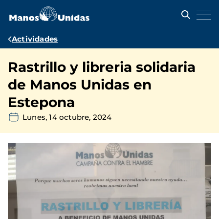
Pasar
al
contenido
principal
Ruta
Actividades
de
Rastrillo y libreria solidaria
navegación
de Manos Unidas en
Estepona
Lunes, 14 octubre, 2024