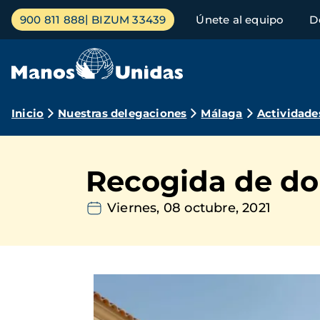
Pasar
Menú
900 811 888
BIZUM 33439
Únete al equipo
D
al
principal
contenido
principal
Ruta
Inicio
Nuestras delegaciones
Málaga
Actividade
de
navegación
Recogida de don
Viernes, 08 octubre, 2021