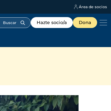
Área de socios
M
d
c
Menú
Hazte socio/a
Dona
d
de
us
destacados
cabecera