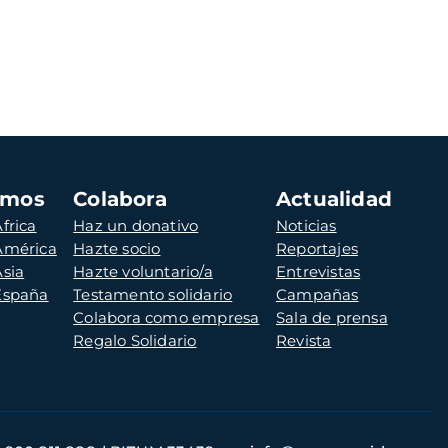
amos
Colabora
Actualidad
frica
Haz un donativo
Noticias
 América
Hazte socio
Reportajes
Asia
Hazte voluntario/a
Entrevistas
 España
Testamento solidario
Campañas
Colabora como empresa
Sala de prensa
Regalo Solidario
Revista