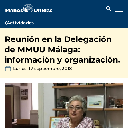
Pasar
al
contenido
principal
Ruta
Actividades
de
Reunión en la Delegación
navegación
de MMUU Málaga:
información y organización.
Lunes, 17 septiembre, 2018