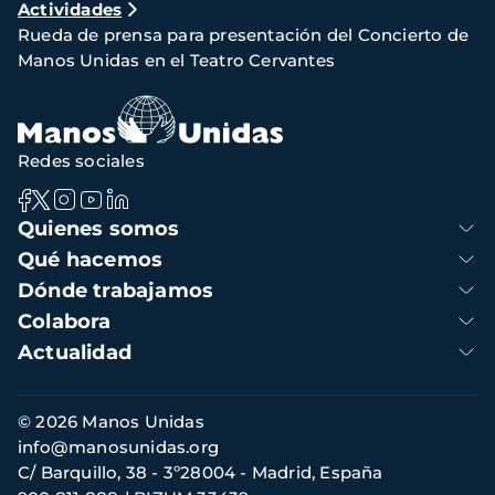
Actividades
de
Rueda de prensa para presentación del Concierto de
navegación
Manos Unidas en el Teatro Cervantes
Redes sociales
Navegación
Quienes somos
principal
Qué hacemos
Dónde trabajamos
Colabora
Actualidad
Información
© 2026 Manos Unidas
de
info@manosunidas.org
contacto
C/ Barquillo, 38 - 3º28004 - Madrid, España