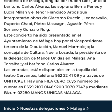
Sinfónica de Málaga, dirigida por Rubén Díez junto al
barítono Carlos Álvarez, las soprano Berna Perles y
Lucía Millán y el tenor Francisco Arbós que
interpretarán obras de Giacomo Puccini, Leoncavallo,
Ruperto Chapí, Pietro Mascagni, Agustín Pérez
Soriano y Gonzalo Roig.
Este concierto ha sido presentado en el
Ayuntamiento de Málaga hoy por el vicepresidente
tercero de la Diputación, Manuel Marmolejo; la
concejala de Cultura, Noelia Losada; la presidenta de
la delegación de Manos Unidas en Málaga, Ana
Torralba; y el barítono Carlos Álvarez.
Las entradas, están disponibles en la taquilla del
teatro Cervantes, teléfono 952 22 41 09 y a través de
UNITICKET. Hay una FILA CERO cuyo número de
cuenta es ES39 2103 0146 9200 3070 7347 y mediante
Bizum 02280 MANOS UNIDAS MALAGA.
Ruta
Inicio
Nuestras delegaciones
Málaga