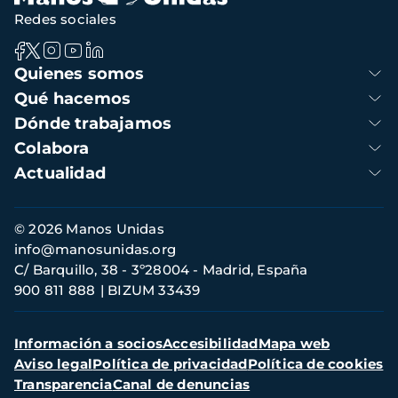
Redes sociales
Navegación
Quienes somos
principal
Qué hacemos
Dónde trabajamos
Colabora
Actualidad
Información
© 2026 Manos Unidas
de
info@manosunidas.org
contacto
C/ Barquillo, 38 - 3º28004 - Madrid, España
900 811 888
BIZUM 33439
Menú
Información a socios
Accesibilidad
Mapa web
secundario
Aviso legal
Política de privacidad
Política de cookies
Transparencia
Canal de denuncias