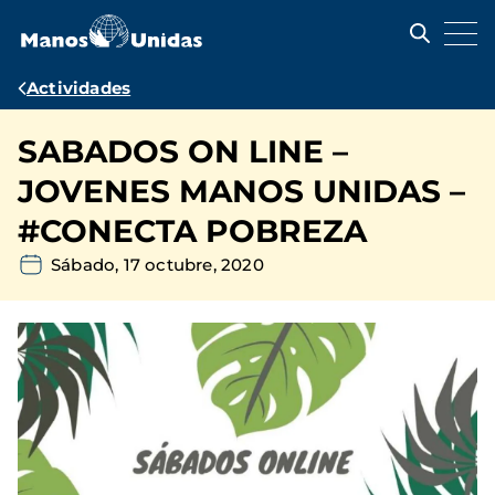
Pasar
al
contenido
principal
Ruta
Actividades
de
SABADOS ON LINE –
navegación
JOVENES MANOS UNIDAS –
#CONECTA POBREZA
Sábado, 17 octubre, 2020