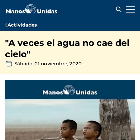
Pasar
al
contenido
principal
Ruta
Actividades
de
"A veces el agua no cae del
navegación
cielo"
Sábado, 21 noviembre, 2020