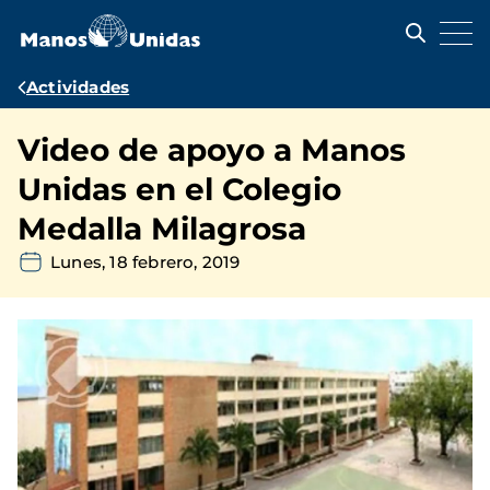
Pasar
al
contenido
principal
Ruta
Actividades
de
Video de apoyo a Manos
navegación
Unidas en el Colegio
Medalla Milagrosa
Lunes, 18 febrero, 2019