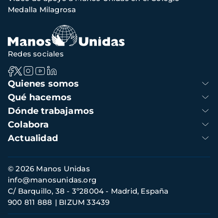
navegación
Medalla Milagrosa
Redes sociales
Navegación
Quienes somos
principal
Qué hacemos
Dónde trabajamos
Colabora
Actualidad
Información
© 2026 Manos Unidas
de
info@manosunidas.org
contacto
C/ Barquillo, 38 - 3º28004 - Madrid, España
900 811 888
BIZUM 33439