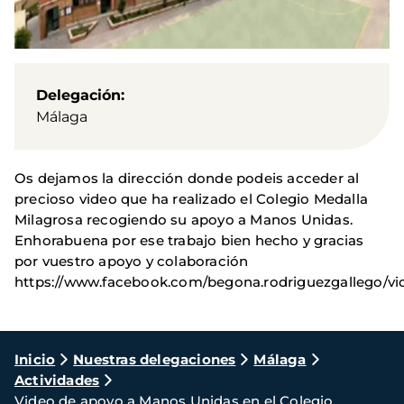
Delegación
Málaga
Os dejamos la dirección donde podeis acceder al
precioso video que ha realizado el Colegio Medalla
Milagrosa recogiendo su apoyo a Manos Unidas.
Enhorabuena por ese trabajo bien hecho y gracias
por vuestro apoyo y colaboración
https://www.facebook.com/begona.rodriguezgallego/vi
Ruta
Inicio
Nuestras delegaciones
Málaga
Actividades
de
Video de apoyo a Manos Unidas en el Colegio