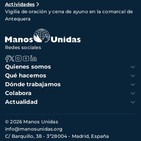
Actividades
de
Vigilia de oración y cena de ayuno en la comarcal de
navegación
Antequera
Redes sociales
Navegación
Quienes somos
principal
Qué hacemos
Dónde trabajamos
Colabora
Actualidad
Información
© 2026 Manos Unidas
de
info@manosunidas.org
contacto
C/ Barquillo, 38 - 3º28004 - Madrid, España