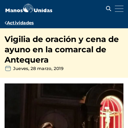
Pasar
al
contenido
principal
Ruta
Actividades
de
Vigilia de oración y cena de
navegación
ayuno en la comarcal de
Antequera
Jueves, 28 marzo, 2019