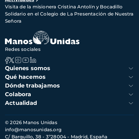
de
Visita de la misionera Cristina Antolín y Bocadillo
navegación
Solidario en el Colegio de La Presentación de Nuestra
Señora
Redes sociales
Navegación
Quienes somos
principal
Qué hacemos
Dónde trabajamos
Colabora
Actualidad
Información
© 2026 Manos Unidas
de
info@manosunidas.org
contacto
C/ Barquillo, 38 - 3º28004 - Madrid, España