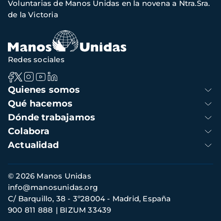
Voluntarias de Manos Unidas en la novena a Ntra.Sra.
navegación
de la Victoria
Redes sociales
Navegación
Quienes somos
principal
Qué hacemos
Dónde trabajamos
Colabora
Actualidad
Información
© 2026 Manos Unidas
de
info@manosunidas.org
contacto
C/ Barquillo, 38 - 3º28004 - Madrid, España
900 811 888
BIZUM 33439