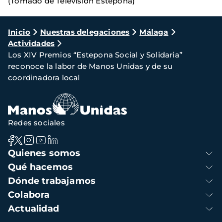
(Tomado de Televisión Estepona)
Ruta
Inicio
Nuestras delegaciones
Málaga
Actividades
de
Los XIV Premios “Estepona Social y Solidaria”
navegación
reconoce la labor de Manos Unidas y de su
coordinadora local
Redes sociales
Navegación
Quienes somos
principal
Qué hacemos
Dónde trabajamos
Colabora
Actualidad