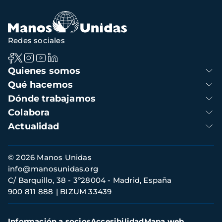
navegación
Redes sociales
Navegación
Quienes somos
principal
Qué hacemos
Dónde trabajamos
Colabora
Actualidad
Información
© 2026 Manos Unidas
de
info@manosunidas.org
contacto
C/ Barquillo, 38 - 3º28004 - Madrid, España
900 811 888
BIZUM 33439
Menú
Información a socios
Accesibilidad
Mapa web