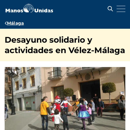
Pasar
al
contenido
principal
Ruta
Málaga
de
Desayuno solidario y
navegación
actividades en Vélez-Málaga