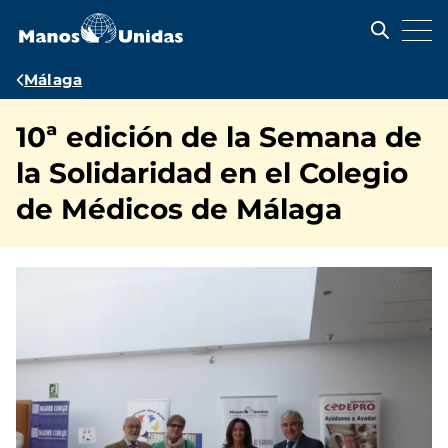
Pasar
al
contenido
principal
Ruta
Málaga
de
10ª edición de la Semana de
navegación
la Solidaridad en el Colegio
de Médicos de Málaga