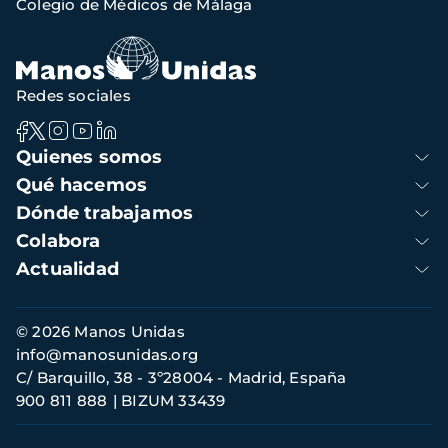
Colegio de Médicos de Málaga
navegación
Redes sociales
Navegación
Quienes somos
principal
Qué hacemos
Dónde trabajamos
Colabora
Actualidad
Información
© 2026 Manos Unidas
de
info@manosunidas.org
contacto
C/ Barquillo, 38 - 3º28004 - Madrid, España
900 811 888
BIZUM 33439