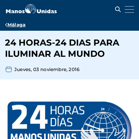
Pasar
al
contenido
principal
Ruta
Málaga
de
24 HORAS-24 DIAS PARA
navegación
ILUMINAR AL MUNDO
Jueves, 03 noviembre, 2016