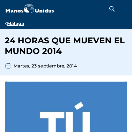
Pasar
al
contenido
principal
Ruta
Málaga
de
24 HORAS QUE MUEVEN EL
navegación
MUNDO 2014
Martes, 23 septiembre, 2014