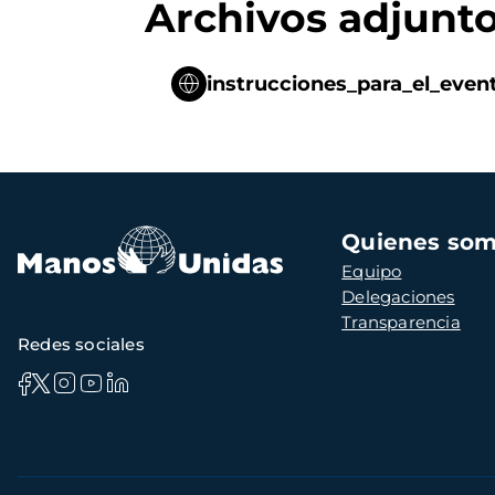
Archivos adjunt
instrucciones_para_el_even
Navegación
Quienes so
principal
Equipo
Delegaciones
Transparencia
Redes sociales