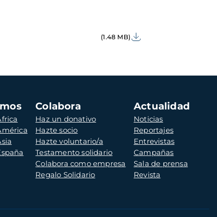
(1.48 MB)
amos
Colabora
Actualidad
frica
Haz un donativo
Noticias
 América
Hazte socio
Reportajes
Asia
Hazte voluntario/a
Entrevistas
 España
Testamento solidario
Campañas
Colabora como empresa
Sala de prensa
Regalo Solidario
Revista