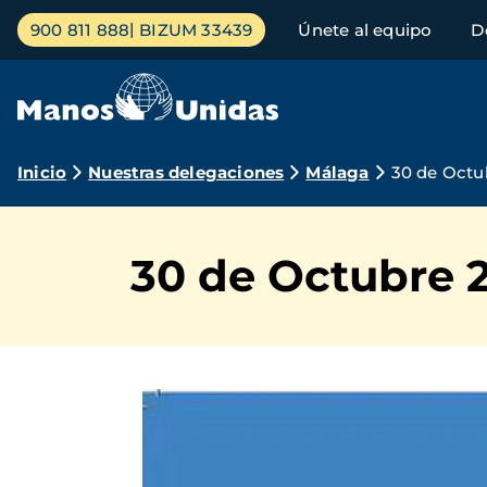
Pasar
Menú
900 811 888
BIZUM 33439
Únete al equipo
D
al
principal
contenido
principal
Ruta
Inicio
Nuestras delegaciones
Málaga
30 de Octu
de
navegación
30 de Octubre 2