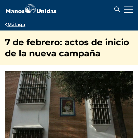
Pasar
al
contenido
principal
Ruta
Málaga
de
7 de febrero: actos de inicio
navegación
de la nueva campaña