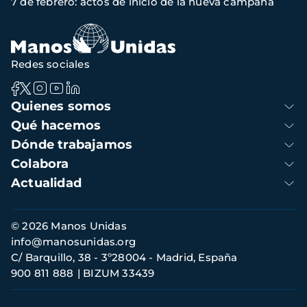
7 de febrero: actos de inicio de la nueva campaña
de
navegación
Redes sociales
Navegación
Quienes somos
principal
Qué hacemos
Dónde trabajamos
Colabora
Actualidad
Información
© 2026 Manos Unidas
de
info@manosunidas.org
contacto
C/ Barquillo, 38 - 3º28004 - Madrid, España
900 811 888
BIZUM 33439