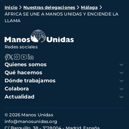
Ruta
Inicio
Nuestras delegaciones
Málaga
ÁFRICA SE UNE A MANOS UNIDAS Y ENCIENDE LA
de
LLAMA
navegación
Redes sociales
Navegación
Quienes somos
principal
Qué hacemos
Dónde trabajamos
Colabora
Actualidad
Información
© 2026 Manos Unidas
de
info@manosunidas.org
contacto
C/ Barquillo, 38 - 3º28004 - Madrid, España