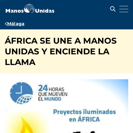
Pasar
al
contenido
principal
Ruta
Málaga
de
ÁFRICA SE UNE A MANOS
navegación
UNIDAS Y ENCIENDE LA
LLAMA