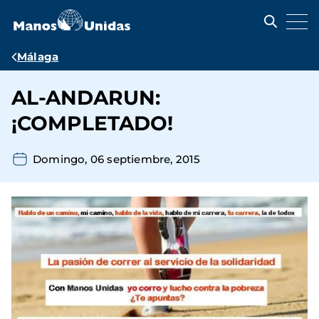
Pasar
al
contenido
principal
Ruta
Málaga
de
AL-ANDARUN:
navegación
¡COMPLETADO!
Domingo, 06 septiembre, 2015