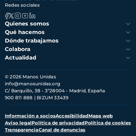
Redes sociales
Navegación
Quienes somos
principal
Qué hacemos
Dónde trabajamos
Colabora
Actualidad
Información
© 2026 Manos Unidas
de
info@manosunidas.org
contacto
C/ Barquillo, 38 - 3º28004 - Madrid, España
900 811 888
BIZUM 33439
Menú
Información a socios
Accesibilidad
Mapa web
secundario
Aviso legal
Política de privacidad
Política de cookies
Transparencia
Canal de denuncias