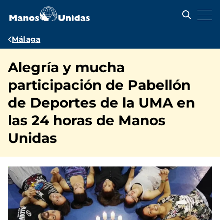
Pasar
al
contenido
principal
Ruta
Málaga
de
Alegría y mucha
navegación
participación de Pabellón
de Deportes de la UMA en
las 24 horas de Manos
Unidas