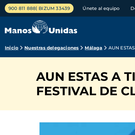
Pasar
Menú
900 811 888
BIZUM 33439
Únete al equipo
D
al
principal
contenido
principal
Ruta
Inicio
Nuestras delegaciones
Málaga
AUN ESTAS
de
navegación
AUN ESTAS A TI
FESTIVAL DE C