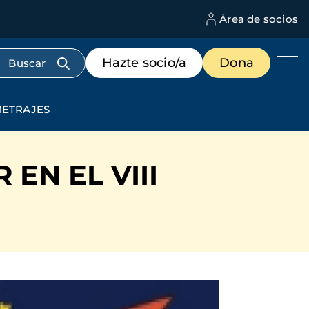
Área de socios
M
d
c
Menú
Hazte socio/a
Dona
d
de
us
destacados
cabecera
PMETRAJES
EN EL VIII