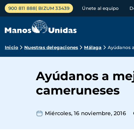
Pasar
Menú
900 811 888
BIZUM 33439
Únete al equipo
D
al
principal
contenido
principal
Ruta
Inicio
Nuestras delegaciones
Málaga
Ayúdanos a
de
navegación
Ayúdanos a mej
cameruneses
Miércoles, 16 noviembre, 2016