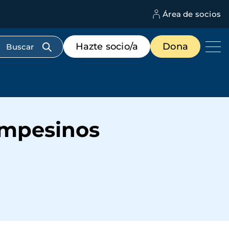
Área de socios
M
d
c
Menú
Hazte socio/a
Dona
d
de
us
destacados
cabecera
ampesinos