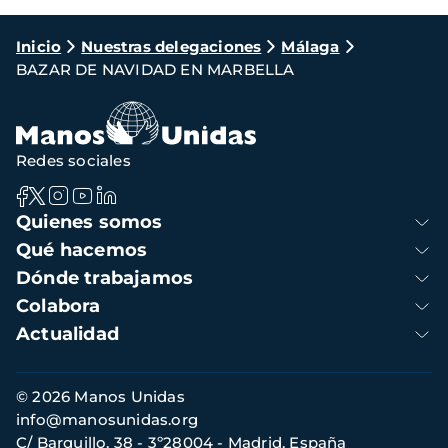
Ruta
Inicio
Nuestras delegaciones
Málaga
BAZAR DE NAVIDAD EN MARBELLA
de
navegación
Redes sociales
Navegación
Quienes somos
principal
Qué hacemos
Dónde trabajamos
Colabora
Actualidad
Información
© 2026 Manos Unidas
de
info@manosunidas.org
contacto
C/ Barquillo, 38 - 3º28004 - Madrid, España