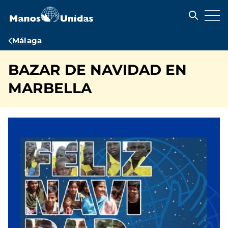
Pasar
al
contenido
principal
Ruta
Málaga
de
BAZAR DE NAVIDAD EN
navegación
MARBELLA